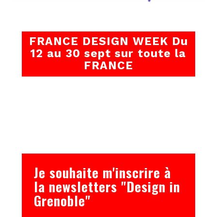
FRANCE DESIGN WEEK Du
12 au 30 sept sur toute la
FRANCE
Je souhaite m'inscrire à
la newsletters "Design in
Grenoble"