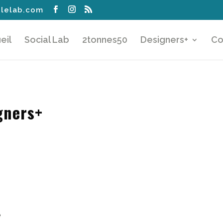
lelab.com
eil
Social Lab
2tonnes50
Designers+
Co
gners+
e