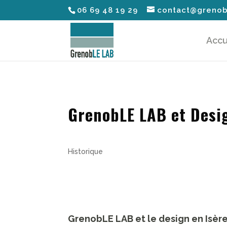
06 69 48 19 29
contact@grenob
Accu
GrenobLE LAB et Desi
Historique
GrenobLE LAB et le design en Isèr