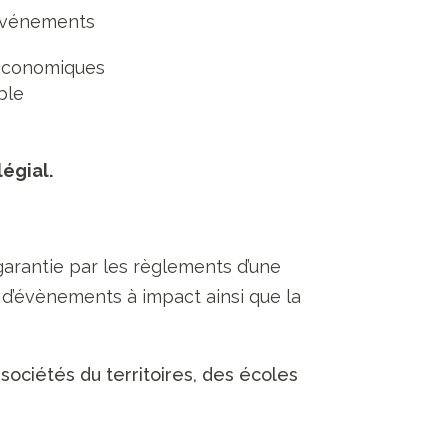
s événements
s économiques
ble
égial.
arantie par les règlements d’une
 d’évènements à impact ainsi que la
sociétés du territoires, des écoles