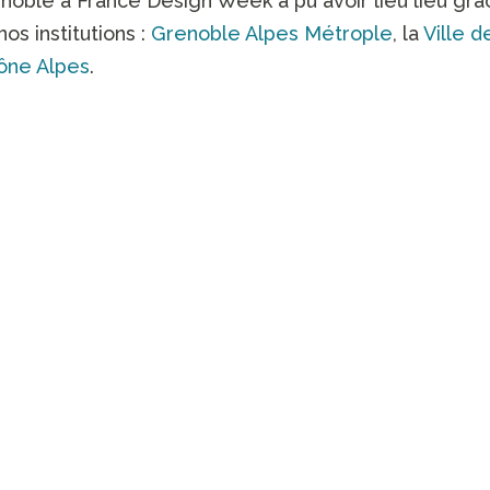
noble à France Design Week a pu avoir lieu lieu grâ
os institutions :
Grenoble Alpes Métrople
, la
Ville d
ône Alpes
.