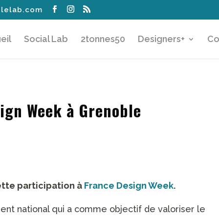
lelab.com
eil
Social Lab
2tonnes50
Designers+
Co
sign Week à Grenoble
tte participation à
France Design Week
.
t national qui a comme objectif de valoriser le